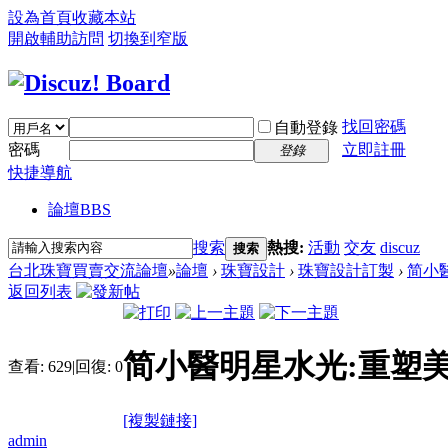
設為首頁
收藏本站
開啟輔助訪問
切換到窄版
找回密碼
自動登錄
密碼
立即註冊
登錄
快捷導航
論壇
BBS
搜索
熱搜:
活動
交友
discuz
搜索
台北珠寶買賣交流論壇
»
論壇
›
珠寶設計
›
珠寶設計訂製
›
简小醫
返回列表
简小醫明星水光:重塑
查看:
629
|
回復:
0
[複製鏈接]
admin