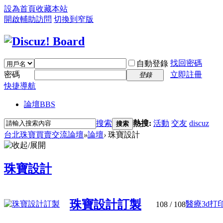
設為首頁
收藏本站
開啟輔助訪問
切換到窄版
找回密碼
自動登錄
密碼
立即註冊
登錄
快捷導航
論壇
BBS
搜索
熱搜:
活動
交友
discuz
搜索
台北珠寶買賣交流論壇
»
論壇
›
珠寶設計
珠寶設計
珠寶設計訂製
醫療3d打印
108
/ 108