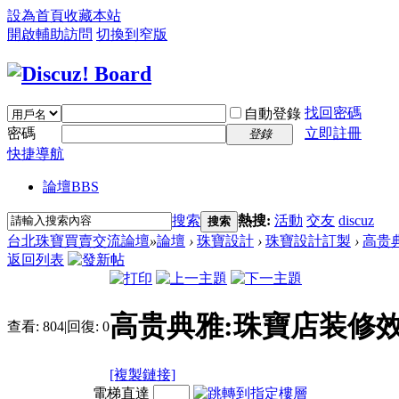
設為首頁
收藏本站
開啟輔助訪問
切換到窄版
找回密碼
自動登錄
密碼
立即註冊
登錄
快捷導航
論壇
BBS
搜索
熱搜:
活動
交友
discuz
搜索
台北珠寶買賣交流論壇
»
論壇
›
珠寶設計
›
珠寶設計訂製
›
高贵
返回列表
高贵典雅:珠寶店装修
查看:
804
|
回復:
0
[複製鏈接]
電梯直達