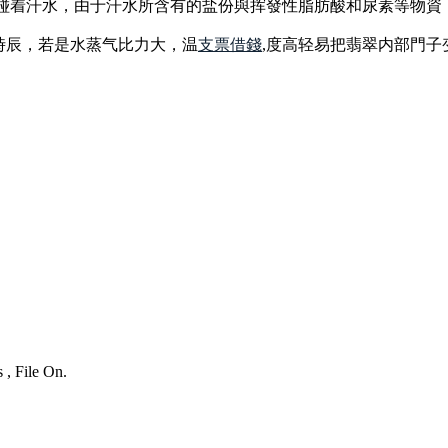
要碰着汗水，由于汗水所含有的盐份與挥發性脂肪酸和尿素等物資
時辰，若是水蒸气比力大，温
支票借錢
,度高轻易把翡翠内部門
 , File On.