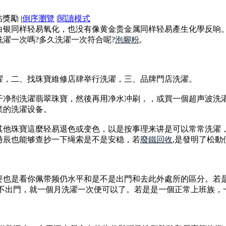
|
倒序瀏覽
|
閱讀模式
白银同样轻易氧化，也没有像黄金贵金属同样轻易產生化學反响
濯一次嗎?多久洗濯一次符合呢?
泡腳粉
,
濯，二、找珠寶維修店肆举行洗濯，三、品牌門店洗濯。
干净剂洗濯翡翠珠寶，然後再用净水冲刷，，或買一個超声波洗
業的洗濯设备。
其他珠寶這麼轻易退色或变色，以是按事理来讲是可以常常洗濯
時辰也能够查抄一下绳索是不是安稳，若
廢鐵回收
,是發明了松
要也是看你佩带频仍水平和是不是出門和去此外處所的區分。若
或不出門，就一個月洗濯一次便可以了。若是是一個正常上班族，