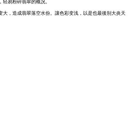
，轻易粉碎翡翠的概况。
子变大，造成翡翠落空水份。讓色彩变浅，以是也最後别大炎天