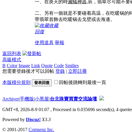
一、在炎天的時
滅蟻神器
,辰，翡翠尽可能不
二、另有一個就是不要碰着高温，在吃暖锅的
带翡翠首飾去吃暖锅去戈壁或去海邊。
收藏
回復
使用道具
舉報
返回列表
高級模式
B
Color
Image
Link
Quote
Code
Smilies
您需要登錄後才可以回帖
登錄
|
立即註冊
本版積分規則
回帖後跳轉到最後一頁
發表回復
Archiver
|
手機版
|
小黑屋
|
台北珠寶買賣交流論壇
GMT+8, 2026-8-9 01:07
, Processed in 0.035696 second(s), 4 queries
Powered by
Discuz!
X3.3
© 2001-2017
Comsenz Inc.