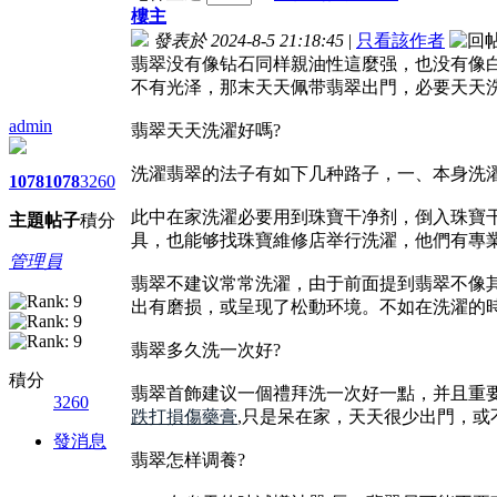
樓主
發表於 2024-8-5 21:18:45
|
只看該作者
翡翠没有像钻石同样親油性這麼强，也没有像
不有光泽，那末天天佩带翡翠出門，必要天天洗
admin
翡翠天天洗濯好嗎?
洗濯翡翠的法子有如下几种路子，一、本身洗
1078
1078
3260
此中在家洗濯必要用到珠寶干净剂，倒入珠寶
主題
帖子
積分
具，也能够找珠寶維修店举行洗濯，他們有專
管理員
翡翠不建议常常洗濯，由于前面提到翡翠不像
出有磨损，或呈现了松動环境。不如在洗濯的
翡翠多久洗一次好?
積分
翡翠首飾建议一個禮拜洗一次好一點，并且重
3260
跌打損傷藥膏
,只是呆在家，天天很少出門，
發消息
翡翠怎样调養?