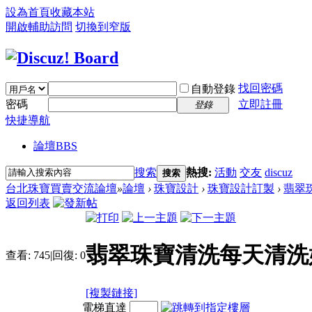
設為首頁
收藏本站
開啟輔助訪問
切換到窄版
找回密碼
自動登錄
密碼
立即註冊
登錄
快捷導航
論壇
BBS
搜索
熱搜:
活動
交友
discuz
搜索
台北珠寶買賣交流論壇
»
論壇
›
珠寶設計
›
珠寶設計訂製
›
翡翠珠
返回列表
翡翠珠寶清洗每天清洗
查看:
745
|
回復:
0
[複製鏈接]
電梯直達