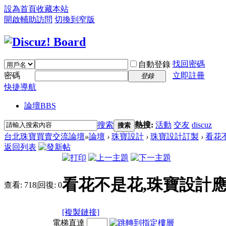
設為首頁
收藏本站
開啟輔助訪問
切換到窄版
找回密碼
自動登錄
密碼
立即註冊
登錄
快捷導航
論壇
BBS
搜索
熱搜:
活動
交友
discuz
搜索
台北珠寶買賣交流論壇
»
論壇
›
珠寶設計
›
珠寶設計訂製
›
看花
返回列表
看花不是花,珠寶設計
查看:
718
|
回復:
0
[複製鏈接]
電梯直達