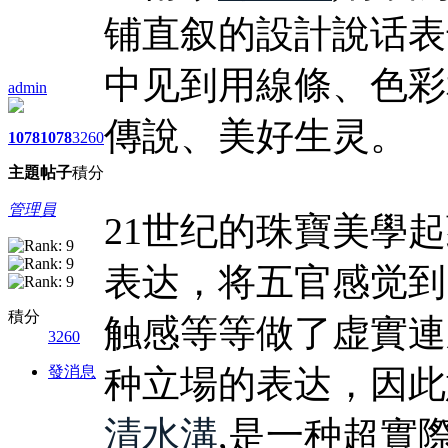
铺直叙的設計說话表
中见到用線條、色彩
admin
傳說、美好生灵。
1078
1078
3260
主題
帖子
積分
管理員
21世纪的珠寶美學
表达，将五官感觉到
積分
触感等等做了虚實連
3260
發消息
种立場的表达，因此
清水溝
,是一种超實