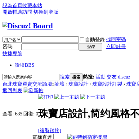
設為首頁
收藏本站
開啟輔助訪問
切換到窄版
找回密碼
自動登錄
密碼
立即註冊
登錄
快捷導航
論壇
BBS
搜索
熱搜:
活動
交友
discuz
搜索
台北珠寶買賣交流論壇
»
論壇
›
珠寶設計
›
珠寶設計訂製
›
珠寶
返回列表
珠寶店設計,简约風格
查看:
685
|
回復:
0
[複製鏈接]
電梯直達