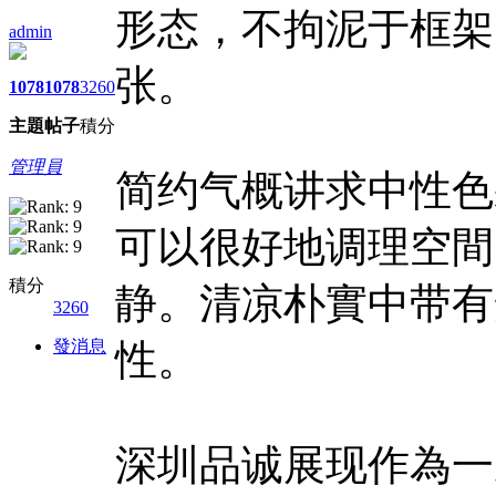
形态，不拘泥于框架
admin
张。
1078
1078
3260
主題
帖子
積分
管理員
简约气概讲求中性色
可以很好地调理空間
積分
静。清凉朴實中带有
3260
發消息
性。
深圳品诚展现作為一