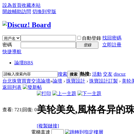
設為首頁
收藏本站
開啟輔助訪問
切換到窄版
找回密碼
自動登錄
密碼
立即註冊
登錄
快捷導航
論壇
BBS
搜索
熱搜:
活動
交友
discuz
搜索
台北珠寶買賣交流論壇
»
論壇
›
珠寶設計
›
珠寶設計訂製
›
美轮
返回列表
美轮美奂,風格各异的珠
查看:
721
|
回復:
0
[複製鏈接]
電梯直達