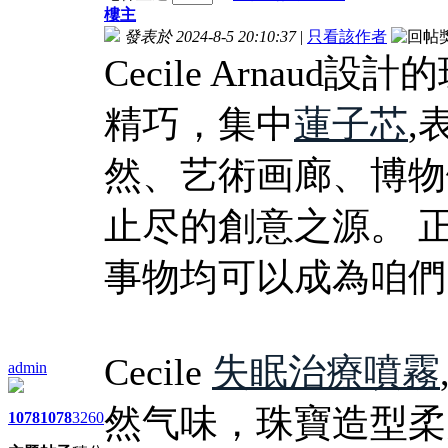
樓主
發表於 2024-8-5 20:10:37
|
只看該作者
Cecile Arna
精巧，集中
蓮子芯
,
然、艺術画廊、博物
止尽的創意之源。 
事物均可以成為咱們
Cecile
失眠治療噴霧
admin
然气味，珠寶造型柔
1078
1078
3260