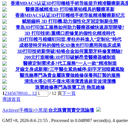
香港MDACS认证3D打印種植手術导板提升精准醫療新高
醫療器械精准3D 打印铬莱铂模具的醫療革新
香港MDACS认证3D打印種植手術导板精准醫療新纪元
赋能齒科 3D 打印機,助力個性化牙冠定制新生態
青岛3D打印加工服務如何助力醫療器械快速原型開發?
3D 打印技術:重構口腔修复的個性化精准時代
3D打印椎弓根螺钉问世,脊柱外科進入“定制化”時代
成都登特牙科的個性化3D激光打印應用與临床成果
3D打印技術新突破!钴铬合金如何重塑牙科修复體驗?
200元打造喉镜:3D打印破解昂贵醫療器械制造
醫療定制需求多?代工服務“一人一款”精准制造
牙齒文身成新潮?三甲醫生紧急喊停:刻字牙冠暗藏風险
醫洗臉專門為貴金屬珠寶做維修保養與訂製的服務
清洗水塔公司不僅水塔清潔透過超音波清潔機
珠寶維修專門為珠寶工坊 熱泵維修
1
2
3
4
5
6
7
8
9
10
... 12
/ 12 頁
下一頁
導讀首頁
Archiver
|
手機版
|
小黑屋
|
台北珠寶買賣交流論壇
GMT+8, 2026-8-6 21:55
, Processed in 0.048987 second(s), 4 queries