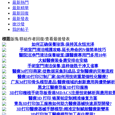
最新熱門
最新精華
最新回復
最新發表
搶沙發
我的帖子
標題
版塊/群組
作者
回復/查看
最後發表
如何正确保養珍珠,保持其永恒光泽
手術室門清洁维護攻略,延长寿命的N個简单技巧
醫院洁净門清洁保養秘笈:讓醫療專用門多用10年
大鲸醫療装备應安排在安稳
手術室門清洁保養,這样做既干净又省事
醫療3d打印商家:從数据采集到成品,定制醫療的完整流程
醫療3D打印订制厂家:如何用技術重塑個性化醫療?
广东3d打印骨头模型產品:醫療领域的創新應用與優势解析
黑龙江醫療导板3D打印服務
3D打印種植手術导板香港MDACS注册技術解析與應用前
醫療3D 打印 铬莱铂定制精准修复方案
青岛3D打印加工服務如何助力醫療器械快速原型開發?
3D打印醫療器械手辦模型:精准定制赋能醫療新變革
3D打印加工醫療模型加工有什麼用?