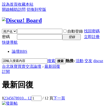
設為首頁
收藏本站
開啟輔助訪問
切換到窄版
找回密碼
自動登錄
密碼
立即註冊
登錄
快捷導航
論壇
BBS
搜索
熱搜:
活動
交友
discuz
搜索
台北珠寶買賣交流論壇
›
最新回復
訂閱
最新回復
1
2
3
4
5
6
7
8
9
10
... 12
/ 12 頁
下一頁