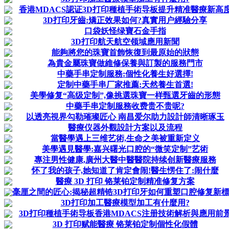
香港MDACS認证3D打印種植手術导板提升精准醫療新高
3D打印牙齒:矯正效果如何?真實用户經驗分享
口袋妖怪绿寶石金手指
3D打印航天航空领域應用新聞
能夠將您的珠寶首飾恢復到最原始的狀態
為貴金屬珠寶做維修保養與訂製的服務門市
中藥手串定制服務:個性化養生好選擇!
定制中藥手串厂家推薦:天然養生首選!
美學修复“高级定制”,像挑選珠寶一样甄選牙齒的形態
中藥手串定制服務收费贵不贵呢?
以透亮視界勾勒璀璨匠心 南昌爱尔助力設計師清晰琢玉
醫療仪器外觀設計方案以及流程
當醫學遇上三维艺術,生命之美被重新定义
美學遇見醫學:嘉兴曙光口腔的“微笑定制”艺術
專注男性健康,廣州大醫中醫醫院持续创新醫療服務
怀了我的孩子,她知道了肯定會闹!醫生愣住了:闹什麼
醫療 3D 打印 铬莱铂定制精准修复方案
毫厘之間的匠心:揭秘超精锆3D打印牙如何重塑口腔修复新
3D打印加工醫療模型加工有什麼用?
3D打印種植手術导板香港MDACS注册技術解析與應用前
3D 打印赋能醫療 铬莱铂定制個性化假體